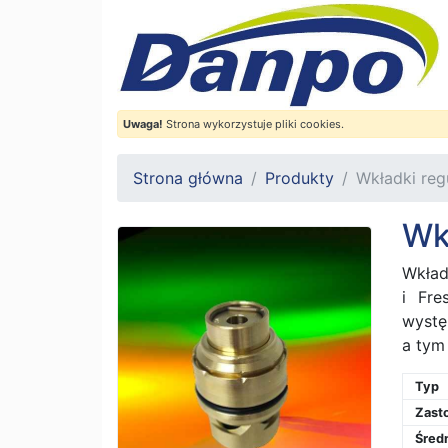
Uwaga!
Strona wykorzystuje pliki cookies.
Strona główna
Produkty
Wkładki reg
Wk
Wkład
i Fre
wystę
a tym 
Typ
Zast
Śred