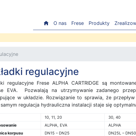
O nas
Frese
Produkty
Zrealizo
ulacyjne
ładki regulacyjne
ki regulacyjne Frese ALPHA CARTRIDGE są montowan
se EVA. Pozwalają na utrzymywanie zadanego przep
pujące w układzie. Rozwiązanie to sprawia, że przepływ 
samym regulacja hydrauliczna instalacji staje się optymaln
10, 11, 20
30, 40
osowanie
ALPHA, EVA
ALPHA
nica korpusu
DN15 – DN25
DN25L – DN50