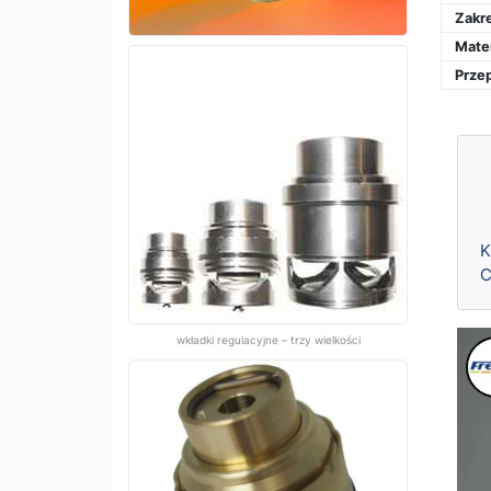
Zakre
Mater
Przep
K
C
wkładki regulacyjne – trzy wielkości