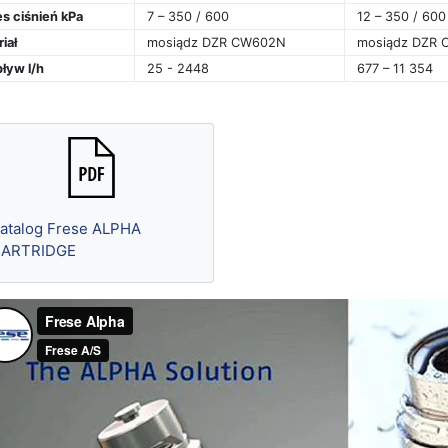
s ciśnień kPa
7 – 350 / 600
12 – 350 / 600
iał
mosiądz DZR CW602N
mosiądz DZR
ływ l/h
25 - 2448
677 – 11 354
atalog Frese ALPHA
ARTRIDGE