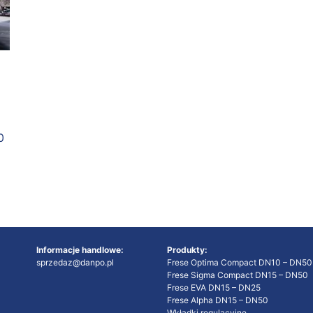
0
Informacje handlowe:
Produkty:
sprzedaz@danpo.pl
Frese Optima Compact DN10 – DN50
l
Frese Sigma Compact DN15 – DN50
Frese EVA DN15 – DN25
Frese Alpha DN15 – DN50
Wkładki regulacyjne