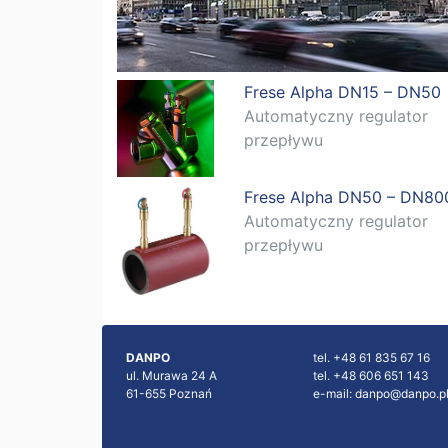
Frese Alpha DN15 – DN50
Automatyczny regulator
przepływu
Frese Alpha DN50 – DN80
Automatyczny regulator
przepływu
DANPO
tel. +48 61 835 67 16
ul. Murawa 24 A
tel. +48 606 651 143
61-655 Poznań
e-mail:
danpo@danpo.p